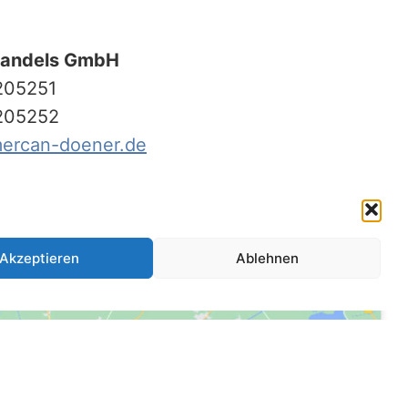
handels GmbH
205251
205252
ercan-doener.de
Akzeptieren
Ablehnen
arlama çerezlerini kabul etmek ve bu