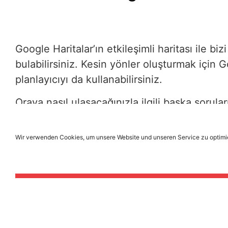
Google Haritalar’ın etkileşimli haritası ile b
bulabilirsiniz. Kesin yönler oluşturmak için 
planlayıcıyı da kullanabilirsiniz.
Oraya nasıl ulaşacağınızla ilgili başka sorular
ve eylemsel olarak yardımcı olmaktan memnu
Wir verwenden Cookies, um unsere Website und unseren Service zu optimi
Güzergah Planı