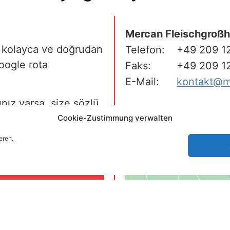
Mercan Fleischgroß
izi kolayca ve doğrudan
Telefon:
+49 209 1
Google rota
Faks:
+49 209 1
E-Mail:
kontakt@m
ınız varsa, size sözlü
niyet duyarız.
Cookie-Zustimmung verwalten
eren.
paz