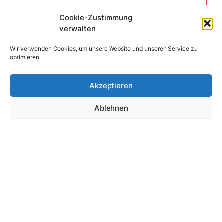
Mercan Fleischgroßhandels GmbH
Cookie-Zustimmung
verwalten
Telefon:
+49 209 88303196
Fax:
+49 209 1205252
Wir verwenden Cookies, um unsere Website und unseren Service zu
optimieren.
E-Mail:
kontakt@mercan-doener.de
Akzeptieren
Ablehnen
Haz clic para aceptar cookies de
marketing y permitir este contenido